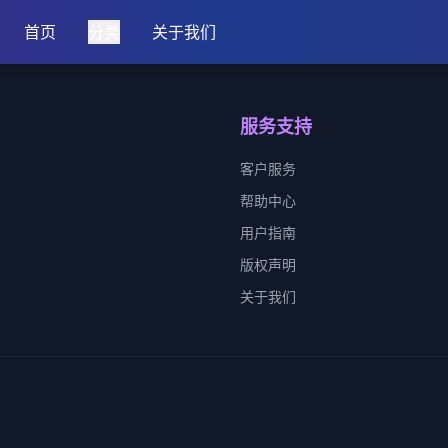
首页
分类
关于我们
服务支持
客户服务
帮助中心
用户指南
版权声明
关于我们