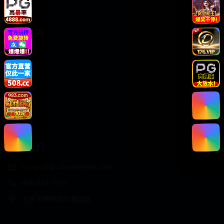
爱情剧
服务支持
客户服务
帮助中心
用户指南
版权声明
关于我们
联系我们
support@videostream.com
400-888-9999
北京市朝阳区科技园区