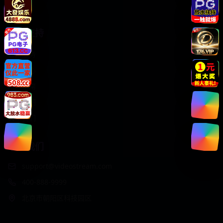
爱情剧
服务支持
客户服务
帮助中心
用户指南
版权声明
关于我们
联系我们
support@videostream.com
400-888-9999
北京市朝阳区科技园区